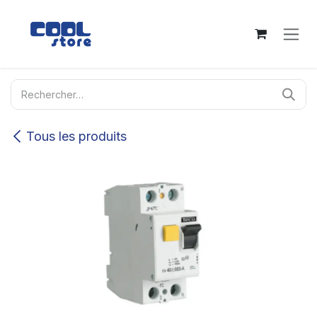
Se rendre au contenu
Tous les produits