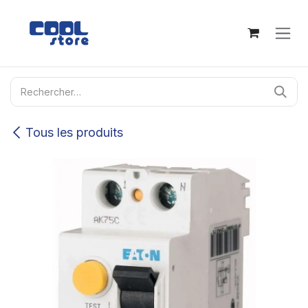
Se rendre au contenu
Tous les produits