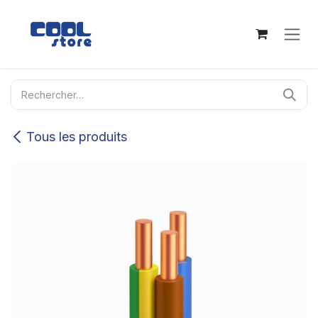
Se rendre au contenu
Tous les produits