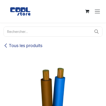
Se rendre au contenu
Tous les produits