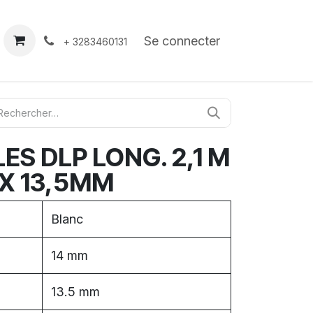
À propos
Contact
Se connecter
+ 3283460131
ES DLP LONG. 2,1 M
 X 13,5MM
Blanc
14 mm
13.5 mm