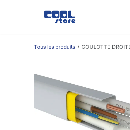
Se rendre au contenu
Boutique
Loc
Tous les produits
GOULOTTE DROIT