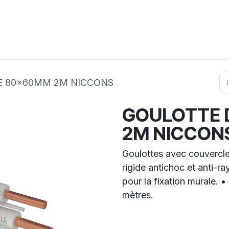
ation
Horeca
Services
Partenaires
Événements
E 80x60MM 2M NICCONS
GOULOTTE 
2M NICCON
Goulottes avec couvercle
rigide antichoc et anti-r
pour la fixation murale. •
mètres.