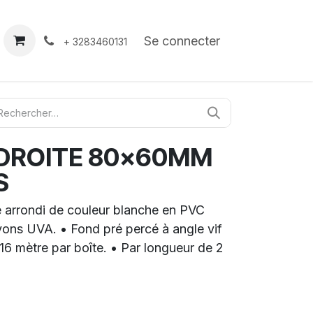
À propos
Contact
Se connecter
+ 3283460131
DROITE 80x60MM
S
 arrondi de couleur blanche en PVC
ayons UVA. • Fond pré percé à angle vif
 16 mètre par boîte. • Par longueur de 2