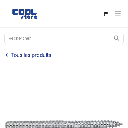
Se rendre au contenu
Tous les produits