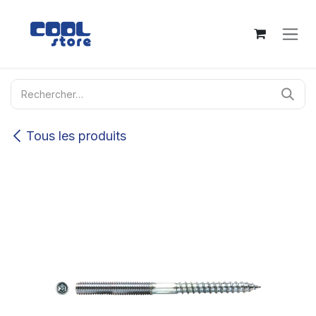
Se rendre au contenu
Tous les produits