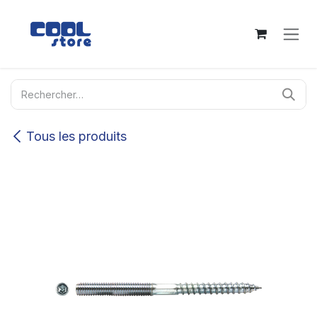
Se rendre au contenu
Tous les produits