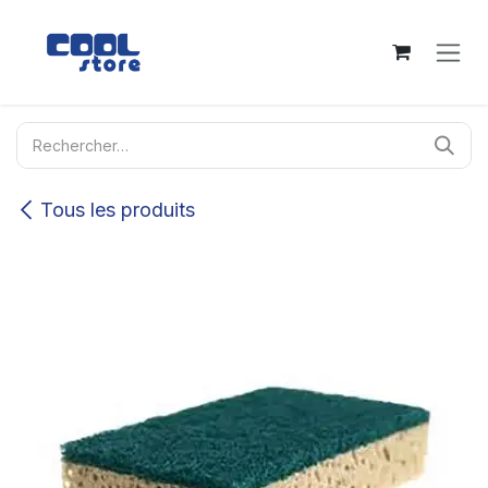
Se rendre au contenu
Tous les produits