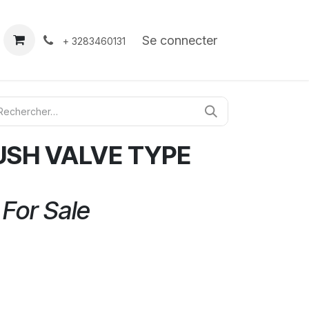
À propos
Contact
Se connecter
+ 3283460131
USH VALVE TYPE
 For Sale