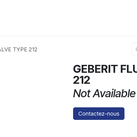
ation
Horeca
Services
Partenaires
Événements
LVE TYPE 212
GEBERIT FL
212
Not Available
Contactez-nous