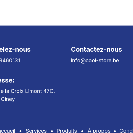
elez-nous
Contactez-nous
3460131
info@cool-store.be
esse:
e la Croix Limont 47C,
 Ciney
ccueil
•
Services
•
Produits
•
À propos
•
Condi