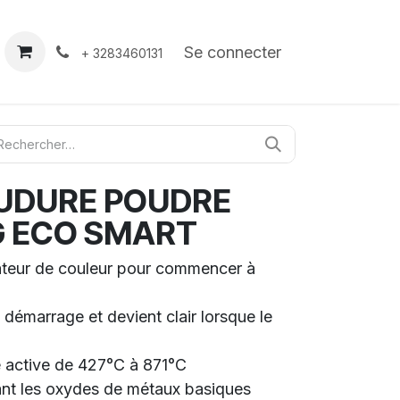
À propos
Contact
Se connecter
+ 3283460131
OUDURE POUDRE
G ECO SMART
cateur de couleur pour commencer à
 démarrage et devient clair lorsque le
 active de 427°C à 871°C
vant les oxydes de métaux basiques