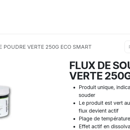
ation
Horeca
Services
Partenaires
Événements
E POUDRE VERTE 250G ECO SMART
FLUX DE S
VERTE 250
Produit unique, indi
souder
Le produit est vert au
flux devient actif
Plage de température
Effet actif en dissol