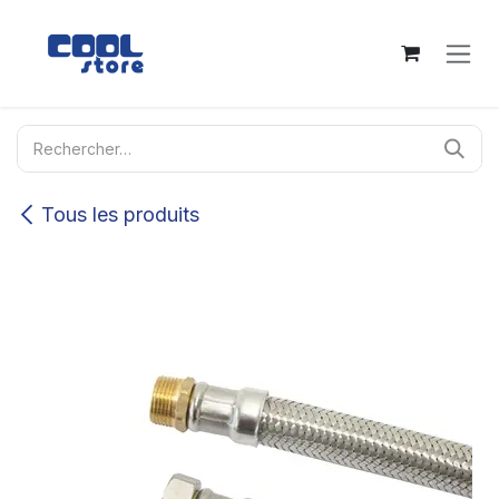
Se rendre au contenu
Tous les produits