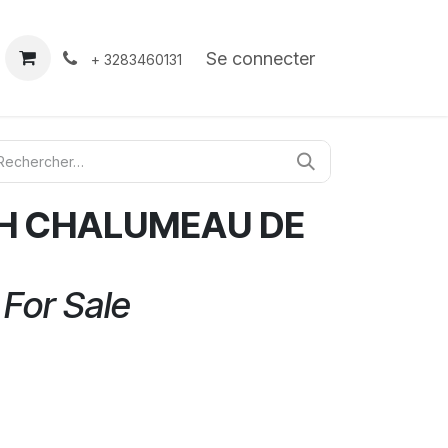
À propos
Contact
Se connecter
+ 3283460131
CH CHALUMEAU DE
 For Sale