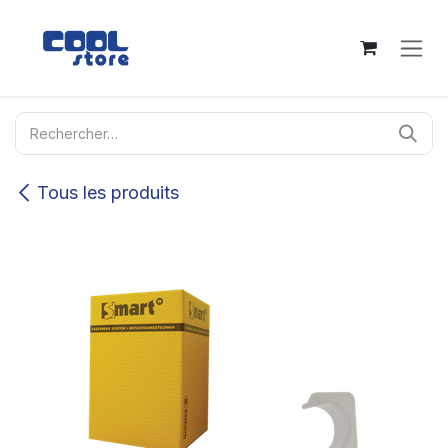
Se rendre au contenu
Tous les produits