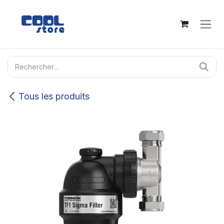
Se rendre au contenu
Tous les produits