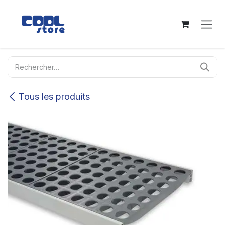
Se rendre au contenu
Tous les produits