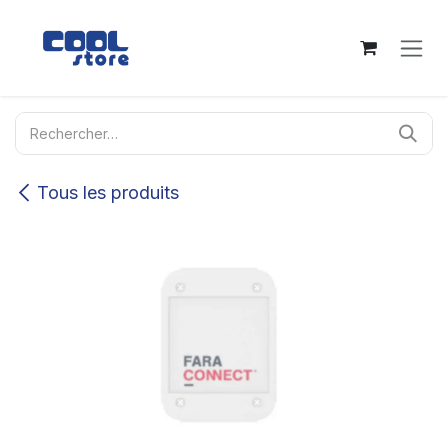
Se rendre au contenu
Tous les produits