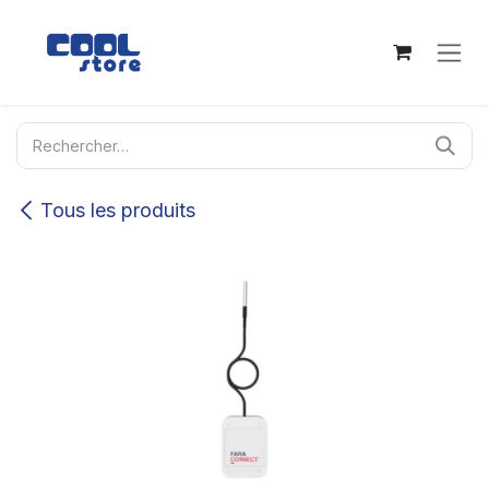
Se rendre au contenu
Tous les produits