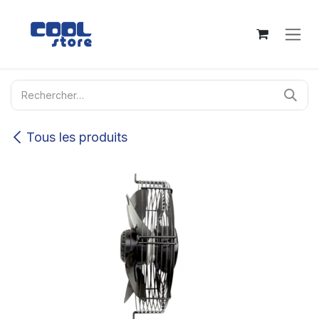
Se rendre au contenu
Tous les produits