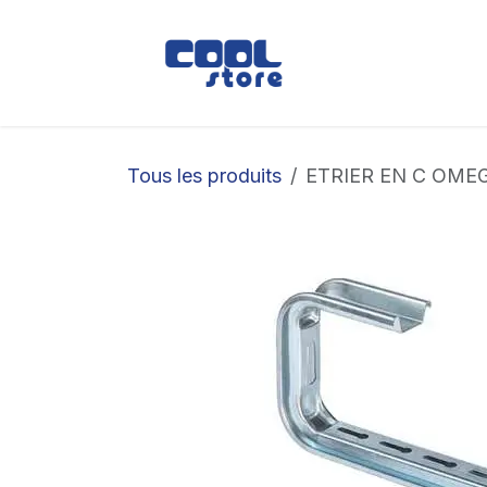
Se rendre au contenu
Boutique
Loc
Tous les produits
ETRIER EN C OME