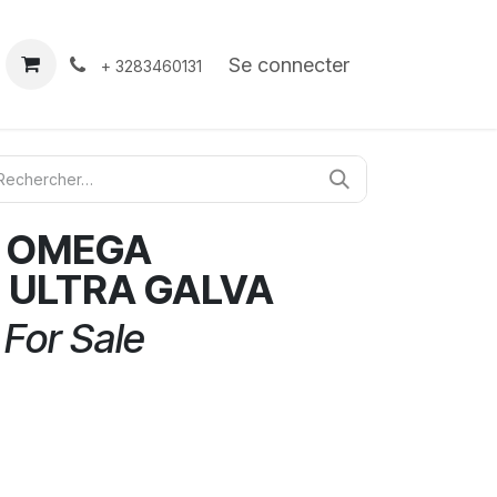
À propos
Contact
Se connecter
+ 3283460131
C OMEGA
 ULTRA GALVA
 For Sale