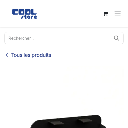
Se rendre au contenu
Tous les produits