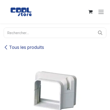
Se rendre au contenu
Tous les produits