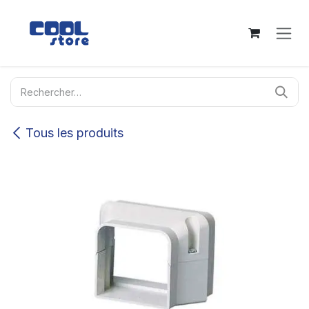
Se rendre au contenu
Tous les produits