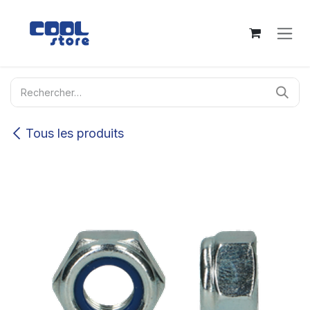
Se rendre au contenu
Tous les produits