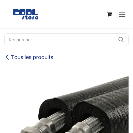
Se rendre au contenu
Tous les produits