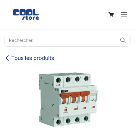
Se rendre au contenu
Tous les produits