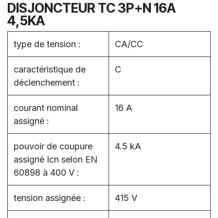
DISJONCTEUR TC 3P+N 16A
4,5KA
type de tension :
CA/CC
caractéristique de
C
déclenchement :
courant nominal
16 A
assigné :
pouvoir de coupure
4.5 kA
assigné Icn selon EN
60898 à 400 V :
tension assignée :
415 V