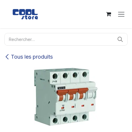
Se rendre au contenu
Tous les produits