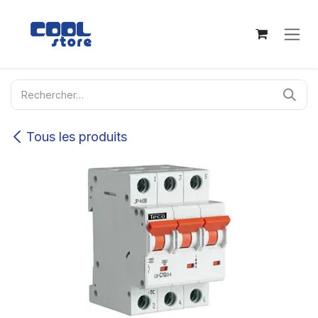
Se rendre au contenu
Tous les produits