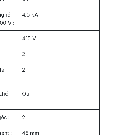
igné
4.5 kA
00 V :
415 V
 :
2
de
2
nché
Oui
és :
2
ent :
45 mm