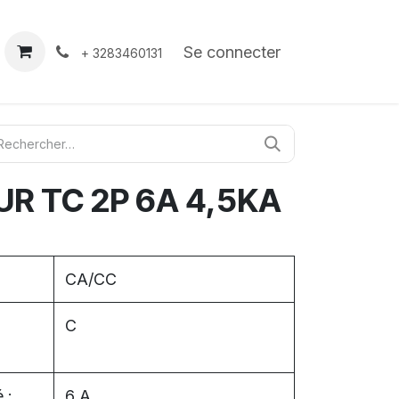
À propos
Contact
Se connecter
+ 3283460131
R TC 2P 6A 4,5KA
CA/CC
C
 :
6 A