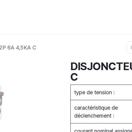
ation
Horeca
Services
Partenaires
Événements
P 6A 4,5KA C
DISJONCTEU
C
type de tension :
caractéristique de
déclenchement :
courant nominal assigné