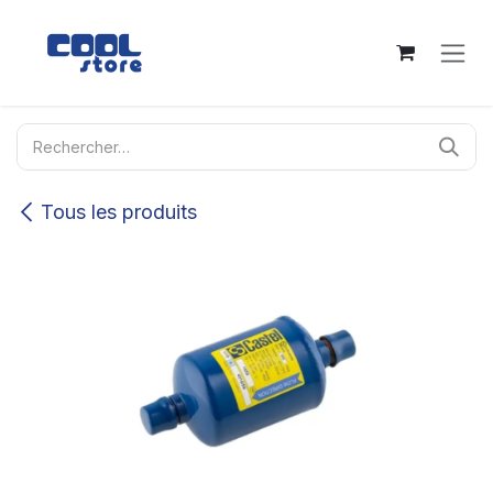
Se rendre au contenu
Tous les produits