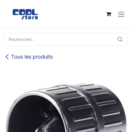
Se rendre au contenu
Tous les produits