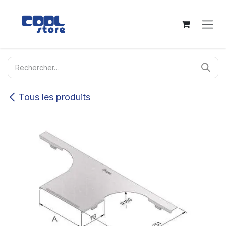
Se rendre au contenu
Tous les produits