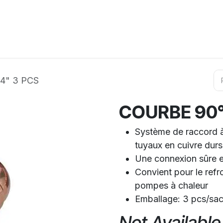
ation
Horeca
Services
Partenaires
Événements
4" 3 PCS
COURBE 90°
Système de raccord à 
tuyaux en cuivre durs
Une connexion sûre e
Convient pour le refro
pompes à chaleur
Emballage: 3 pcs/sa
Not Available