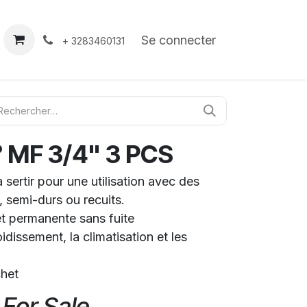
À propos
Contact
Se connecter
+ 3283460131
 MF 3/4" 3 PCS
sertir pour une utilisation avec des
, semi-durs ou recuits.
t permanente sans fuite
idissement, la climatisation et les
chet
 For Sale