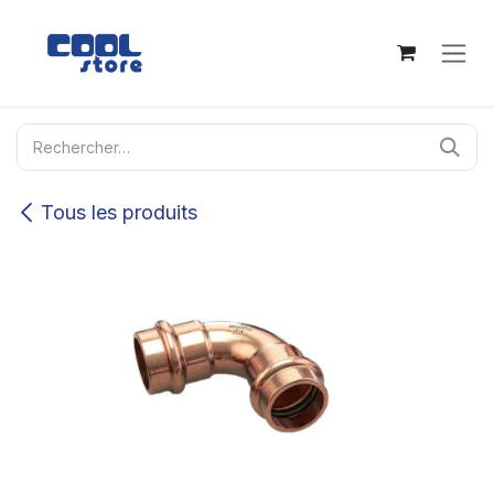
Se rendre au contenu
Tous les produits