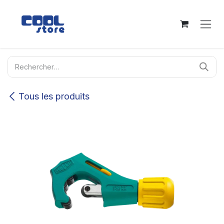
Se rendre au contenu
Tous les produits