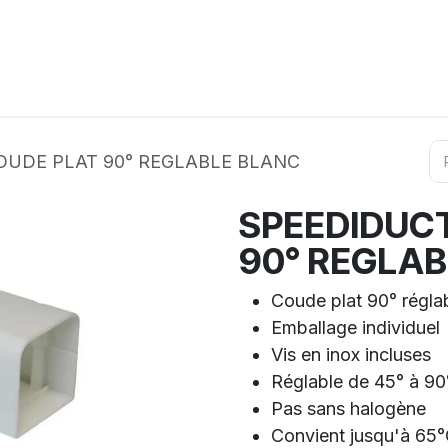
ation
Horeca
Services
Partenaires
Événements
OUDE PLAT 90° REGLABLE BLANC
SPEEDIDUCT
90° REGLA
Coude plat 90° régl
Emballage individuel
Vis en inox incluses
Réglable de 45° à 90
Pas sans halogène
Convient jusqu'à 65