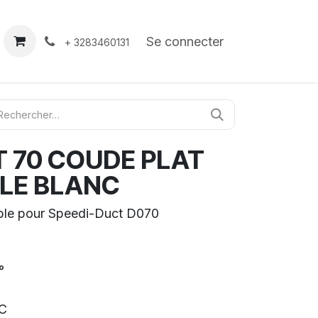
À propos
Contact
Se connecter
+ 3283460131
 70 COUDE PLAT
BLE BLANC
able pour Speedi-Duct D070
°
°C