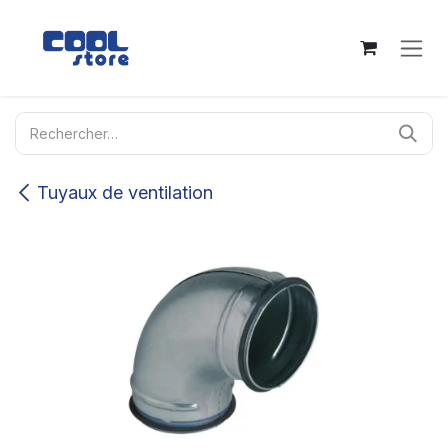
Se rendre au contenu
Tuyaux de ventilation