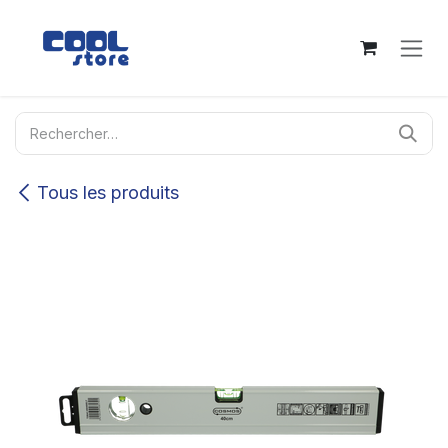
Se rendre au contenu
Tous les produits