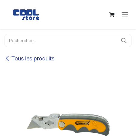
Se rendre au contenu
Tous les produits