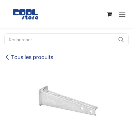
Se rendre au contenu
Tous les produits