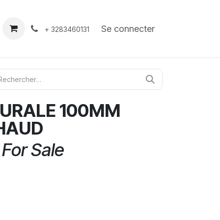
À propos
Contact
Se connecter
+ 3283460131
URALE 100MM
CHAUD
 For Sale