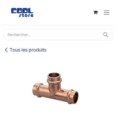
Se rendre au contenu
Tous les produits