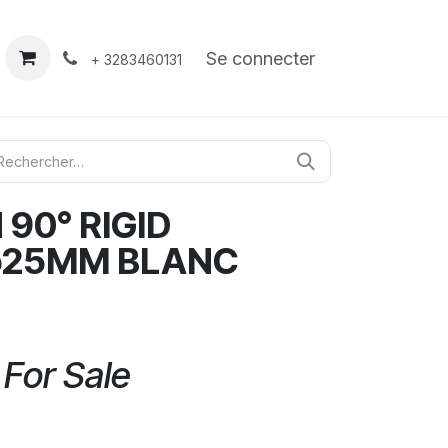
À propos
Contact
Se connecter
+ 3283460131
90° RIGID
 ø25MM BLANC
 For Sale