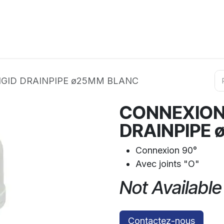
ation
Horeca
Services
Partenaires
Événements
IGID DRAINPIPE ø25MM BLANC
CONNEXION 
DRAINPIPE
Connexion 90°
Avec joints "O"
Not Available
Contactez-nous