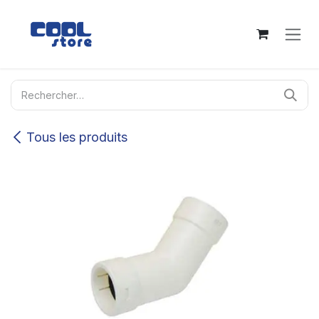
Se rendre au contenu
Tous les produits