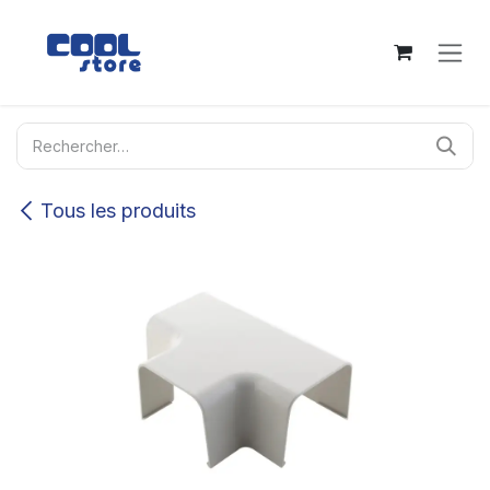
Se rendre au contenu
Tous les produits