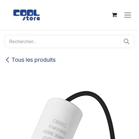
Se rendre au contenu
Tous les produits