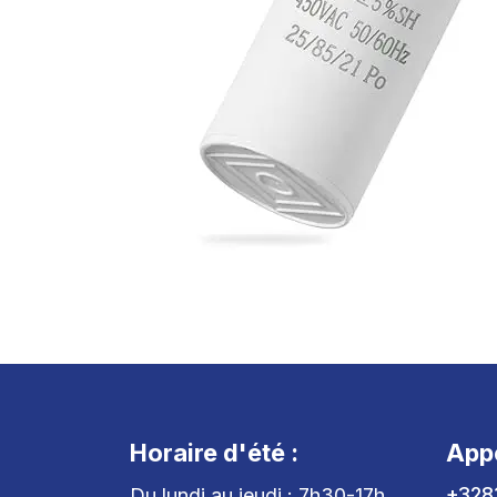
Horaire d'été :
App
+328
Du lundi au jeudi : 7h30-17h