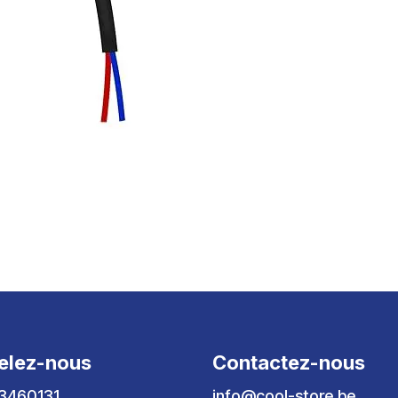
elez-nous
Contactez-nous
3460131
info@cool-store.be