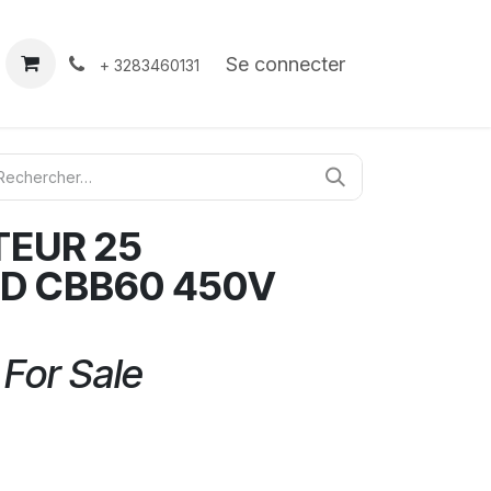
À propos
Contact
Se connecter
+ 3283460131
EUR 25
D CBB60 450V
 For Sale