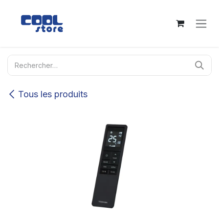
Se rendre au contenu
Tous les produits