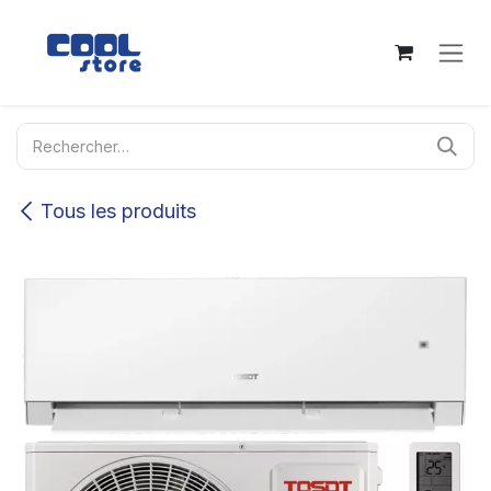
Se rendre au contenu
Tous les produits